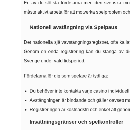
En av de största fördelarna med den svenska mode
måste aktivt arbeta för att motverka spelproblem oc
Nationell avstängning via Spelpaus
Det nationella självavstängningsregistret, ofta kall
Genom en enda registrering kan du stänga av dig s
Sverige under vald tidsperiod.
Fördelarna för dig som spelare är tydliga:
Du behöver inte kontakta varje casino individuellt
Avstängningen är bindande och gäller oavsett ma
Registreringen är kostnadsfri och enkel att geno
Insättningsgränser och spelkontroller