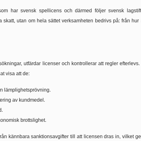
 som har svensk spellicens och därmed följer svensk lagstif
a skatt, utan om hela sättet verksamheten bedrivs på: från hur
ingar, utfärdar licenser och kontrollerar att regler efterlevs. 
t visa att de:
n lämplighetsprövning.
tering av kundmedel.
d.
onomisk brottslighet.
från kännbara sanktionsavgifter till att licensen dras in, vilket ge