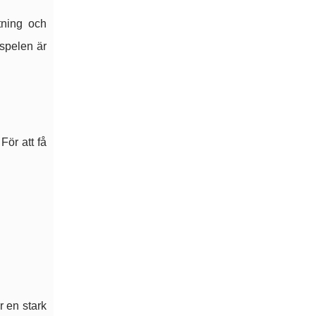
tning och
 spelen är
För att få
r en stark