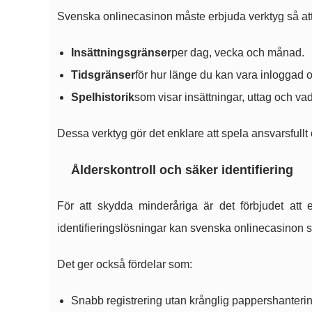
Svenska onlinecasinon måste erbjuda verktyg så att
Insättningsgränser
per dag, vecka och månad.
Tidsgränser
för hur länge du kan vara inloggad 
Spelhistorik
som visar insättningar, uttag och vad
Dessa verktyg gör det enklare att spela ansvarsfullt 
Ålderskontroll och säker identifiering
För att skydda minderåriga är det förbjudet att
identifieringslösningar kan svenska onlinecasinon sn
Det ger också fördelar som:
Snabb registrering utan krånglig pappershanterin