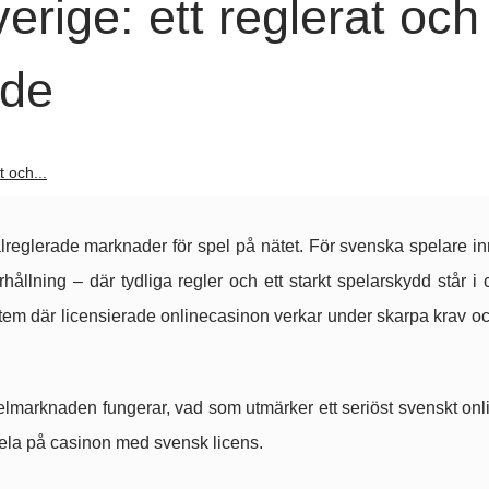
erige: ett reglerat och
nde
t och...
älreglerade marknader för spel på nätet. För svenska spelare i
llning – där tydliga regler och ett starkt spelarskydd står i 
system där licensierade onlinecasinon verkar under skarpa krav o
elmarknaden fungerar, vad som utmärker ett seriöst svenskt onl
spela på casinon med svensk licens.