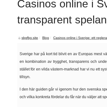
Casinos online i Sv
transparent spela
sbgfbg.site
Blog
Casinos online i Sverige: ett reglera
Sverige har på kort tid blivit en av Europas mest v
en kombination av trygghet, transparens och underhå
stället för en vilda västern-marknad har vi nu ett 
tillsyn.
I den här guiden går vi igenom hur den svenska sp
och vilka konkreta fördelar du får när du väljer att 