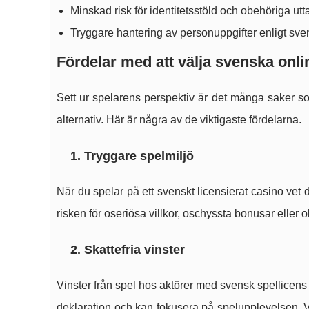
Minskad risk för identitetsstöld och obehöriga utt
Tryggare hantering av personuppgifter enligt sv
Fördelar med att välja svenska onl
Sett ur spelarens perspektiv är det många saker so
alternativ. Här är några av de viktigaste fördelarna.
1. Tryggare spelmiljö
När du spelar på ett svenskt licensierat casino vet d
risken för oseriösa villkor, oschyssta bonusar eller o
2. Skattefria vinster
Vinster från spel hos aktörer med svensk spellicens ä
deklaration och kan fokusera på spelupplevelsen. Vi