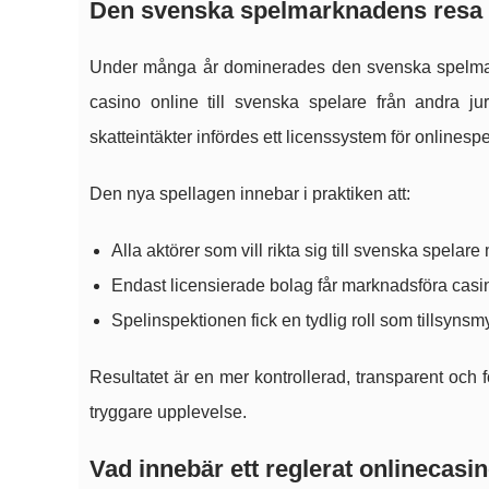
Den svenska spelmarknadens resa 
Under många år dominerades den svenska spelmarkn
casino online till svenska spelare från andra j
skatteintäkter infördes ett licenssystem för onlinesp
Den nya spellagen innebar i praktiken att:
Alla aktörer som vill rikta sig till svenska spela
Endast licensierade bolag får marknadsföra casi
Spelinspektionen fick en tydlig roll som tillsynsmy
Resultatet är en mer kontrollerad, transparent och
tryggare upplevelse.
Vad innebär ett reglerat onlinecasin