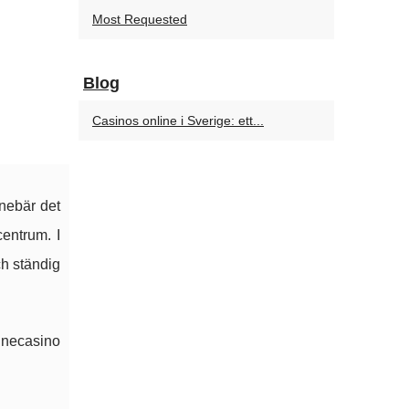
Most Requested
Blog
Casinos online i Sverige: ett...
nnebär det
centrum. I
ch ständig
inecasino