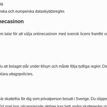
ag.
enska och europeiska dataskyddsregler.
inecasinon
m talar för att välja onlinecasinon med svensk licens framför 
u att bolaget står under tillsyn och måste följa tydliga regler. D
klara uttagspolicies.
r skattefria för dig som privatperson bosatt i Sverige. Du slippe
d spel hos olicensierade aktörer kan helt andra skatteregler gäl